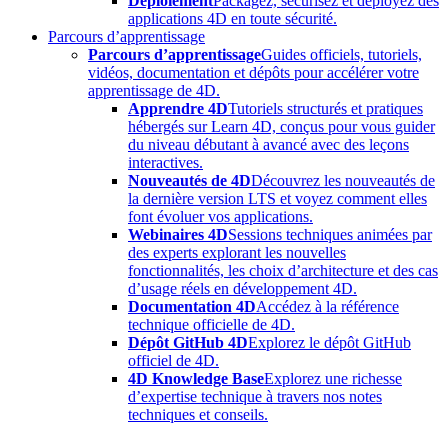
Déploiement
Packagez, sécurisez et déployez des
applications 4D en toute sécurité.
Parcours d’apprentissage
Parcours d’apprentissage
Guides officiels, tutoriels,
vidéos, documentation et dépôts pour accélérer votre
apprentissage de 4D.
Apprendre 4D
Tutoriels structurés et pratiques
hébergés sur Learn 4D, conçus pour vous guider
du niveau débutant à avancé avec des leçons
interactives.
Nouveautés de 4D
Découvrez les nouveautés de
la dernière version LTS et voyez comment elles
font évoluer vos applications.
Webinaires 4D
Sessions techniques animées par
des experts explorant les nouvelles
fonctionnalités, les choix d’architecture et des cas
d’usage réels en développement 4D.
Documentation 4D
Accédez à la référence
technique officielle de 4D.
Dépôt GitHub 4D
Explorez le dépôt GitHub
officiel de 4D.
4D Knowledge Base
Explorez une richesse
d’expertise technique à travers nos notes
techniques et conseils.