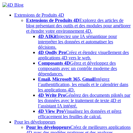
Skip
to
Extensions de Produits 4D
content
Extensions de Produits 4D
Explorez des articles de
blog présentant des outils et des modules pour améliorer
et étendre votre environnement 4D.
4D AIKit
Injectez une IA sémantique pour
interpréter les données et automatiser les
décisions.
4D Qodly Pro
Créez et étendez visuellement des
applications 4D vers le web.
Composants 4D
Gérez et développez des
composants avec un contrôle moderne des
dépendances.
Email, Microsoft 365, Gmail
Intégrez
l’authentification, les emails et le calendrier dans
les applications 4D.
4D Write Pro
Générez des documents pilotés par
les données avec le traitement de texte 4D et
l’assistant IA intégré.
4D View Pro
Visualisez les données et gérez
efficacement les feuilles de calcul.
Pour les développeurs
Pour les développeurs
Créez de meilleures applications
4D avec des modèles pratiques et des analyses