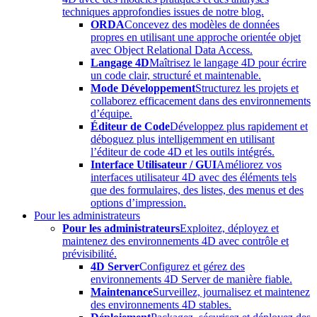
techniques approfondies issues de notre blog.
ORDA
Concevez des modèles de données
propres en utilisant une approche orientée objet
avec Object Relational Data Access.
Langage 4D
Maîtrisez le langage 4D pour écrire
un code clair, structuré et maintenable.
Mode Développement
Structurez les projets et
collaborez efficacement dans des environnements
d’équipe.
Éditeur de Code
Développez plus rapidement et
déboguez plus intelligemment en utilisant
l’éditeur de code 4D et les outils intégrés.
Interface Utilisateur / GUI
Améliorez vos
interfaces utilisateur 4D avec des éléments tels
que des formulaires, des listes, des menus et des
options d’impression.
Pour les administrateurs
Pour les administrateurs
Exploitez, déployez et
maintenez des environnements 4D avec contrôle et
prévisibilité.
4D Server
Configurez et gérez des
environnements 4D Server de manière fiable.
Maintenance
Surveillez, journalisez et maintenez
des environnements 4D stables.