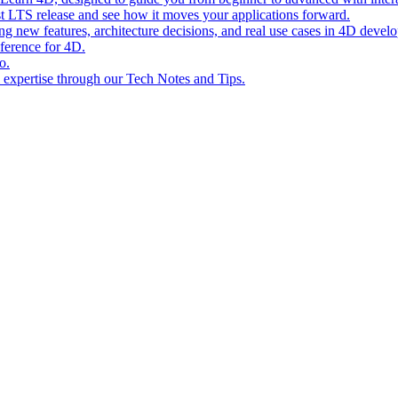
st LTS release and see how it moves your applications forward.
ing new features, architecture decisions, and real use cases in 4D devel
eference for 4D.
o.
l expertise through our Tech Notes and Tips.