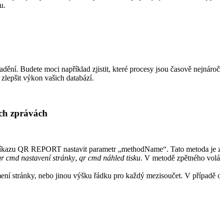
u.
dění. Budete moci například zjistit, které procesy jsou časově nejnáro
 zlepšit výkon vašich databází.
ých zprávách
říkazu
QR REPORT
nastavit parametr „methodName“. Tato metoda je zp
qr cmd nastavení stránky
,
qr cmd náhled tisku
. V metodě zpětného volán
í stránky, nebo jinou výšku řádku pro každý mezisoučet. V případě odl