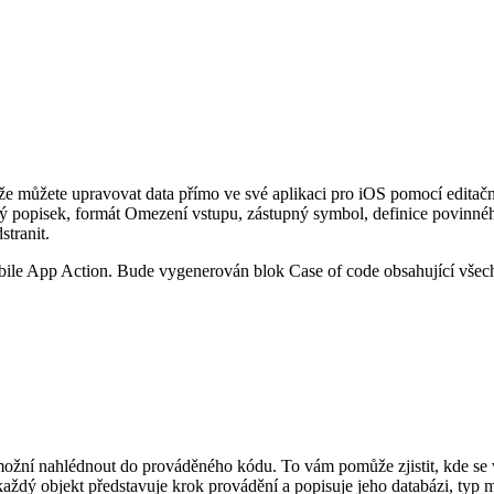
e můžete upravovat data přímo ve své aplikaci pro iOS pomocí editační
tký popisek, formát Omezení vstupu, zástupný symbol, definice povinné
stranit.
ile App Action
. Bude vygenerován blok
Case
of code obsahující všec
možní nahlédnout do prováděného kódu. To vám pomůže zjistit, kde se 
každý objekt představuje krok provádění a popisuje jeho databázi, typ 