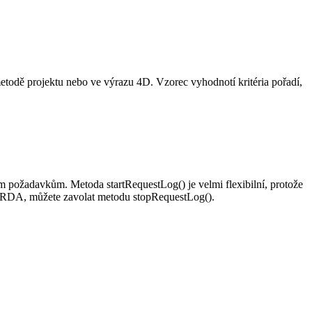
metodě projektu nebo ve výrazu 4D. Vzorec vyhodnotí kritéria pořadí,
ným požadavkům. Metoda
startRequestLog()
je velmi flexibilní, protože
ORDA, můžete zavolat metodu
stopRequestLog()
.