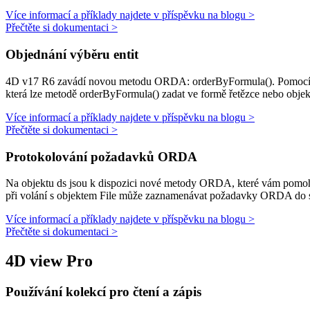
Více informací a příklady najdete v příspěvku na blogu >
Přečtěte si dokumentaci >
Objednání výběru entit
4D v17 R6 zavádí novou metodu ORDA:
orderByFormula()
. Pomocí
která lze metodě
orderByFormula()
zadat ve formě řetězce nebo obje
Více informací a příklady najdete v příspěvku na blogu >
Přečtěte si dokumentaci >
Protokolování požadavků ORDA
Na objektu
ds
jsou k dispozici nové metody ORDA, které vám pomo
při volání s objektem
File
může zaznamenávat požadavky ORDA do sou
Více informací a příklady najdete v příspěvku na blogu >
Přečtěte si dokumentaci >
4D view Pro
Používání kolekcí pro čtení a zápis