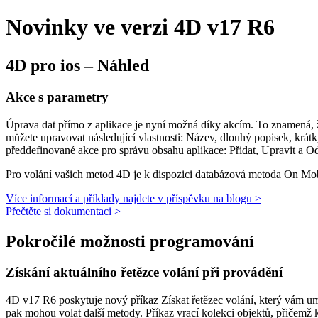
Novinky ve verzi 4D v17 R6
4D pro ios – Náhled
Akce s parametry
Úprava dat přímo z aplikace je nyní možná díky akcím. To znamená, ž
můžete upravovat následující vlastnosti: Název, dlouhý popisek, krá
předdefinované akce pro správu obsahu aplikace: Přidat, Upravit a Od
Pro volání vašich metod 4D je k dispozici databázová metoda
On Mob
Více informací a příklady najdete v příspěvku na blogu >
Přečtěte si dokumentaci >
Pokročilé možnosti programování
Získání aktuálního řetězce volání při provádění
4D v17 R6 poskytuje nový příkaz
Získat řetězec volání
, který vám u
pak mohou volat další metody. Příkaz vrací kolekci objektů, přičemž 