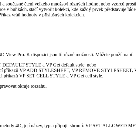
ejší a současné čtení velkého množství různých hodnot nebo vzorců pros
rce v buňkách, stačí vytvořit kolekci, kde každý prvek představuje řáde
říkaz vrátí hodnoty v příslušných kolekcích.
 View Pro. K dispozici jsou tři různé možnosti. Můžete použít např:
T DEFAULT STYLE
a
VP Get default style
, nebo
cí příkazů
VP ADD STYLESHEET
,
VP REMOVE STYLESHEET
,
cí příkazů
VP SET CELL STYLE
a
VP Get cell style
.
pravovat okraje rozsahu.
tody 4D, její název, typ a připojit shrnutí:
VP SET ALLOWED M