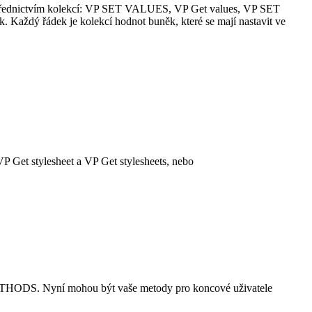
třednictvím kolekcí:
VP SET VALUES
,
VP Get values
,
VP SET
k. Každý řádek je kolekcí hodnot buněk, které se mají nastavit ve
VP Get stylesheet
a
VP Get stylesheets
, nebo
ETHODS
. Nyní mohou být vaše metody pro koncové uživatele