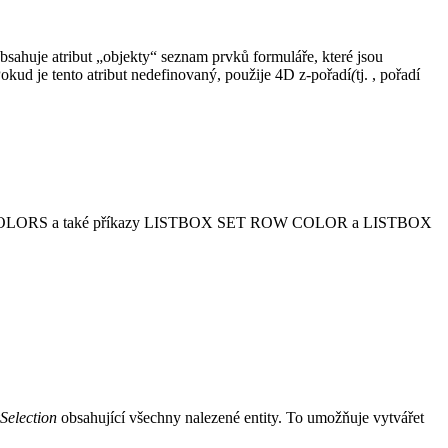
bsahuje atribut „objekty“ seznam prvků formuláře, které jsou
okud je tento atribut nedefinovaný, použije 4D z-pořadí
(
tj. , pořadí
COLORS
a také příkazy
LISTBOX SET ROW COLOR
a
LISTBOX
ySelection
obsahující všechny nalezené entity. To umožňuje vytvářet