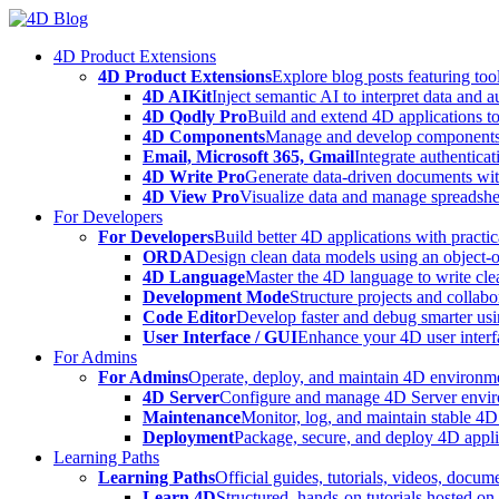
Skip
to
4D Product Extensions
content
4D Product Extensions
Explore blog posts featuring to
4D AIKit
Inject semantic AI to interpret data and 
4D Qodly Pro
Build and extend 4D applications to
4D Components
Manage and develop components
Email, Microsoft 365, Gmail
Integrate authenticat
4D Write Pro
Generate data-driven documents with
4D View Pro
Visualize data and manage spreadshee
For Developers
For Developers
Build better 4D applications with practic
ORDA
Design clean data models using an object-
4D Language
Master the 4D language to write clea
Development Mode
Structure projects and collabo
Code Editor
Develop faster and debug smarter usin
User Interface / GUI
Enhance your 4D user interfa
For Admins
For Admins
Operate, deploy, and maintain 4D environmen
4D Server
Configure and manage 4D Server enviro
Maintenance
Monitor, log, and maintain stable 4
Deployment
Package, secure, and deploy 4D applic
Learning Paths
Learning Paths
Official guides, tutorials, videos, docum
Learn 4D
Structured, hands-on tutorials hosted o