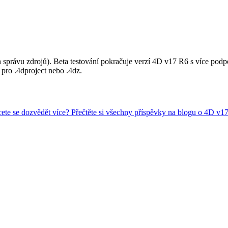
h správu zdrojů). Beta testování pokračuje verzí 4D v17 R6 s více pod
 pro .4dproject nebo .4dz.
ete se dozvědět více? Přečtěte si všechny příspěvky na blogu o 4D v1