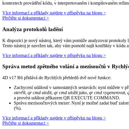
kontextech provádění kódu, v interpretovaném i kompilovaném režim
Více informací a příklady najdete v příspěvku na blogu >
Přečtěte si dokumentaci >
Analýza protokolů ladění
K dispozici je nový nástroj, který vám pomůže analyzovat protokoly la
Tento nástroj je navržen tak, aby vám pomohl najít konflikty v kódu a
Více informací a příklady najdete v příspěvku na blogu >
Správa metod zpětného volání a mezisoučtů v Rychl
4D v17 R6 přidává do Rychlých přehledů dvě nové funkce:
Zachycení událostí v samostatných sestavách: nyní můžete v p
otevřít
,
qr cmd uložit
,
qr cmd uložit jako
,
qr cmd vygenerovat
,
a provést událost příkazem
QR EXECUTE COMMAND
.
Správa mezisoučtových mezer: Nyní je možné zadat buď zalomen
(%).
Více informací a příklady najdete v příspěvku na blogu >
Přečtěte si dokumentaci >