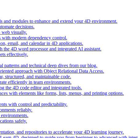
ols and modules to enhance and extend your 4D environment.
automate decisions.
 web visually.
 with modern dependency control.
ion, email, and calendar in 4D applications.
 the 4D word processor and integrated AI assistant.
ts effectively.
al patterns and technical deep dives from our blog.
oriented approach with Object Relational Data Access.
r, structured, and maintainable code.
rate efficiently in team environments.
g the 4D code editor and integrated tools.
ces with elements like forms, lists, menus, and printing options.
ts with control and predictability.
nments reliably.
D environments.
ations safely.
entation, and repositories to accelerate your 4D learning journey.
n Learn 4D, designed to guide you from beginner to advanced with intera