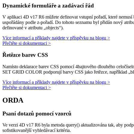
Dynamické formuláře a zadávací řád
V aplikaci 4D v17 R6 můžete definovat vstupní pořadí, které nemusí b
uspořádány podle z-pořadí. Do tohoto seznamu byl přidán nový atribu
definované v atributu „objects“).
Více informací a příklady najdete v příspěvku na blogu >
Přečtěte si dokumentaci >
Řetězce barev CSS
Namísto deklarace barev CSS pomocí 4bajtového dlouhého celočísel
SET GRID COLOR
podporují barvy CSS jako řetězce, například „
Více informací a příklady najdete v příspěvku na blogu >
Přečtěte si dokumentaci >
ORDA
Psaní dotazů pomocí vzorců
Ve verzi 4D v17 R6 byla metoda
query()
aktualizována tak, aby podp
sofistikovanější vyhledávací kritéria.