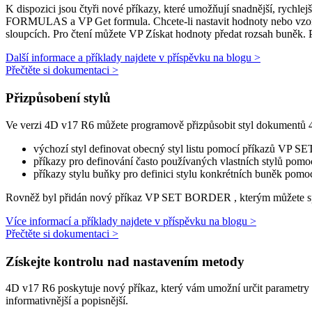
K dispozici jsou čtyři nové příkazy, které umožňují snadnější, rychl
FORMULAS
a
VP Get formula
. Chcete-li nastavit hodnoty nebo vzo
sloupcích. Pro čtení můžete
VP Získat hodnoty
předat rozsah buněk. P
Další informace a příklady najdete v příspěvku na blogu >
Přečtěte si dokumentaci >
Přizpůsobení stylů
Ve verzi 4D v17 R6 můžete programově přizpůsobit styl dokumentů 4D
výchozí styl definovat obecný styl listu pomocí příkazů
VP SE
příkazy pro definování často používaných vlastních stylů pomo
příkazy stylu buňky pro definici stylu konkrétních buněk pomo
Rovněž byl přidán nový příkaz
VP SET BORDER
, kterým můžete s
Více informací a příklady najdete v příspěvku na blogu >
Přečtěte si dokumentaci >
Získejte kontrolu nad nastavením metody
4D v17 R6 poskytuje nový příkaz, který vám umožní určit parametry me
informativnější a popisnější.