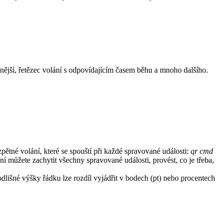
čnější, řetězec volání s odpovídajícím časem běhu a mnoho dalšího.
ětné volání, které se spouští při každé spravované události:
qr cmd
í můžete zachytit všechny spravované události, provést, co je třeba,
išné výšky řádku lze rozdíl vyjádřit v bodech (pt) nebo procentech