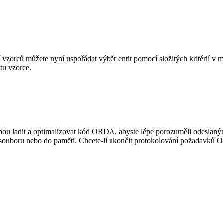
 vzorců můžete nyní uspořádat výběr entit pomocí složitých kritérií v 
ktu
vzorce
.
hou ladit a optimalizovat kód ORDA, abyste lépe porozuměli odesla
boru nebo do paměti. Chcete-li ukončit protokolování požadavků 