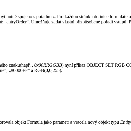
ýt nutně spojeno s pořadím z. Pro každou stránku definice formuláře o
t: „entryOrder“. Umožňuje zadat vlastní přizpůsobené pořadí vstupů. P
ného znaku
(
např. ,
0x00RRGGBB
) nyní příkaz
OBJECT SET RGB 
blue“, „#0000FF“ a RGB(0,0,255).
orovala objekt
Formula
jako parametr a vracela nový objekt typu
Entit