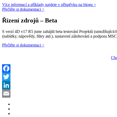
Více informací a příklady najdete v příspěvku na blogu >
Přečtěte si dokumentaci >
Řízení zdrojů – Beta
S verzí 4D v17 R5 jsme zahájili beta testování Projektů (umožňujícíc
(nabídky, nápovědy, filtry atd.), nastavení zálohování a podpora MSC
Přečtěte si dokumentaci >
Chc
Facebook
Twitter
LinkedIn
Email