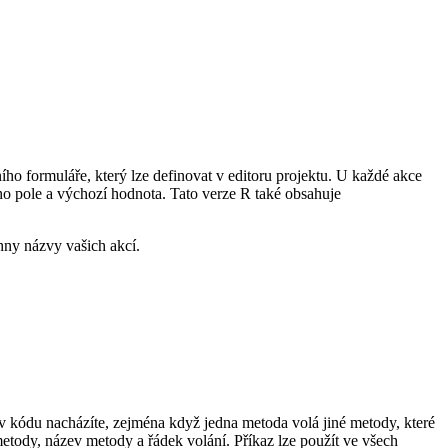
ho formuláře, který lze definovat v editoru projektu. U každé akce
ho pole a výchozí hodnota. Tato verze R také obsahuje
hny názvy vašich akcí.
v kódu nacházíte, zejména když jedna metoda volá jiné metody, které
metody, název metody a řádek volání. Příkaz lze použít ve všech