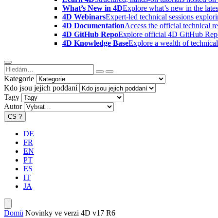
What’s New in 4D
Explore what’s new in the late
4D Webinars
Expert-led technical sessions explor
4D Documentation
Access the official technical r
4D GitHub Repo
Explore official 4D GitHub Rep
4D Knowledge Base
Explore a wealth of technica
Kategorie
Kdo jsou jejich poddaní
Tagy
Autor
CS
?
DE
FR
EN
PT
ES
IT
JA
Domů
Novinky ve verzi 4D v17 R6