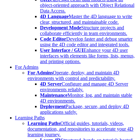
object-oriented approach with Object Relational
Data Access.
4D Language
Master the 4D language to write
clear, structured, and maintainable code.
Development Mode
Structure projects and
collaborate efficiently in team environments.
Code Editor
Develop faster and debug smarter
using the 4D code editor and integrated tools.
User Interface / GUI
Enhance your 4D user
interfaces with elements like forms, lists, menus,
and printing options.
For Admins
For Admins
Operate, deploy, and maintain 4D
environments with control and predictability.
4D Server
Configure and manage 4D Server
environments reliably.
Maintenance
Monitor, log, and maintain stable
4D environments.
Deployment
Package, secure, and deploy 4D
applications safely.
Learning Paths
Learning Paths
Official guides, tutorials, videos,
documentation, and repositories to accelerate your 4D
learning journey.