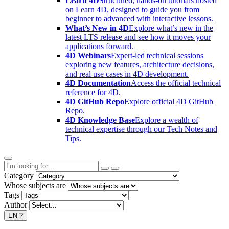
Learn 4D
Structured, hands-on tutorials hosted
on Learn 4D, designed to guide you from
beginner to advanced with interactive lessons.
What’s New in 4D
Explore what’s new in the
latest LTS release and see how it moves your
applications forward.
4D Webinars
Expert-led technical sessions
exploring new features, architecture decisions,
and real use cases in 4D development.
4D Documentation
Access the official technical
reference for 4D.
4D GitHub Repo
Explore official 4D GitHub
Repo.
4D Knowledge Base
Explore a wealth of
technical expertise through our Tech Notes and
Tips.
Category
Whose subjects are
Tags
Author
EN
?