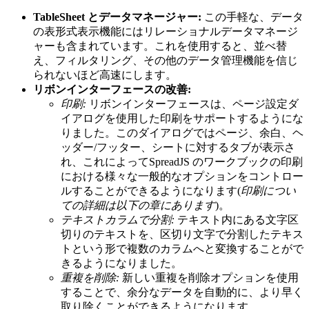
TableSheet とデータマネージャー:
この手軽な、データ
の表形式表示機能にはリレーショナルデータマネージ
ャーも含まれています。これを使用すると、並べ替
え、フィルタリング、その他のデータ管理機能を信じ
られないほど高速にします。
リボンインターフェースの改善:
印刷:
リボンインターフェースは、ページ設定ダ
イアログを使用した印刷をサポートするようにな
りました。このダイアログではページ、余白、ヘ
ッダー/フッター、シートに対するタブが表示さ
れ、これによってSpreadJS のワークブックの印刷
における様々な一般的なオプションをコントロー
ルすることができるようになります(
印刷につい
ての詳細は以下の章にあります
)。
テキストカラムで分割:
テキスト内にある文字区
切りのテキストを、区切り文字で分割したテキス
トという形で複数のカラムへと変換することがで
きるようになりました。
重複を削除:
新しい重複を削除オプションを使用
することで、余分なデータを自動的に、より早く
取り除くことができるようになります。