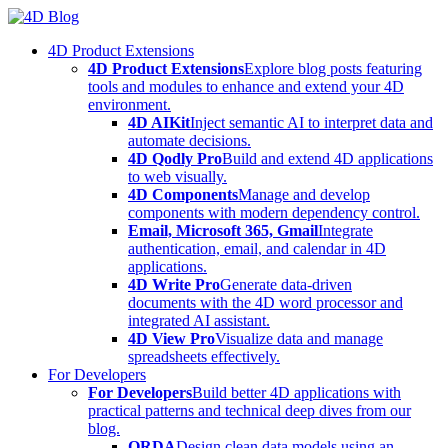
Skip
to
4D Product Extensions
content
4D Product Extensions
Explore blog posts featuring
tools and modules to enhance and extend your 4D
environment.
4D AIKit
Inject semantic AI to interpret data and
automate decisions.
4D Qodly Pro
Build and extend 4D applications
to web visually.
4D Components
Manage and develop
components with modern dependency control.
Email, Microsoft 365, Gmail
Integrate
authentication, email, and calendar in 4D
applications.
4D Write Pro
Generate data-driven
documents with the 4D word processor and
integrated AI assistant.
4D View Pro
Visualize data and manage
spreadsheets effectively.
For Developers
For Developers
Build better 4D applications with
practical patterns and technical deep dives from our
blog.
ORDA
Design clean data models using an