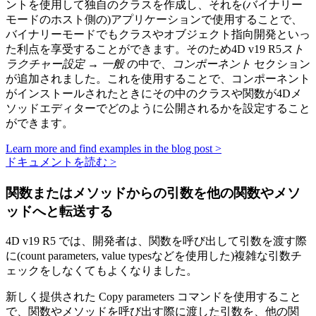
ントを使用して独自のクラスを作成し、それを(バイナリー
モードのホスト側の)アプリケーションで使用することで、
バイナリーモードでもクラスやオブジェクト指向開発といっ
た利点を享受することができます。そのため4D v19 R5
スト
ラクチャー設定 → 一般
の中で、
コンポーネント
セクション
が追加されました。これを使用することで、コンポーネント
がインストールされたときにその中のクラスや関数が4Dメ
ソッドエディターでどのように公開されるかを設定すること
ができます。
Learn more and find examples in the blog post >
ドキュメントを読む >
関数またはメソッドからの引数を他の関数やメソ
ッドへと転送する
4D v19 R5 では、開発者は、関数を呼び出して引数を渡す際
に(count parameters, value typesなどを使用した)複雑な引数チ
ェックをしなくてもよくなりました。
新しく提供された
Copy parameters
コマンドを使用すること
で、関数やメソッドを呼び出す際に渡した引数を、他の関