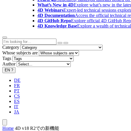
What’s New in 4D
Explore what’s new in the late
4D Webinars
Expert-led technical sessions explor
4D Documentation
Access the official technical r
4D GitHub Repo
Explore official 4D GitHub Rep
4D Knowledge Base
Explore a wealth of technica
Category
Whose subjects are
Tags
Author
EN
?
DE
FR
PT
CS
ES
IT
JA
Home
4D v18 R2での新機能