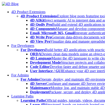
Skip
to
4D Product Extensions
content
4D Product Extensions
Explore blog posts featuring to
4D AIKit
Inject semantic AI to interpret data and 
4D Qodly Pro
Build and extend 4D applications to
4D Components
Manage and develop components
Email, Microsoft 365, Gmail
Integrate authenticat
4D Write Pro
Generate data-driven documents with
4D View Pro
Visualize data and manage spreadshee
For Developers
For Developers
Build better 4D applications with practic
ORDA
Design clean data models using an object-
4D Language
Master the 4D language to write clea
Development Mode
Structure projects and collabo
Code Editor
Develop faster and debug smarter usin
User Interface / GUI
Enhance your 4D user interfa
For Admins
For Admins
Operate, deploy, and maintain 4D environmen
4D Server
Configure and manage 4D Server enviro
Maintenance
Monitor, log, and maintain stable 4
Deployment
Package, secure, and deploy 4D applic
Learning Paths
Learning Paths
Official guides, tutorials, videos, docum
Learn 4D
Structured, hands-on tutorials hosted o