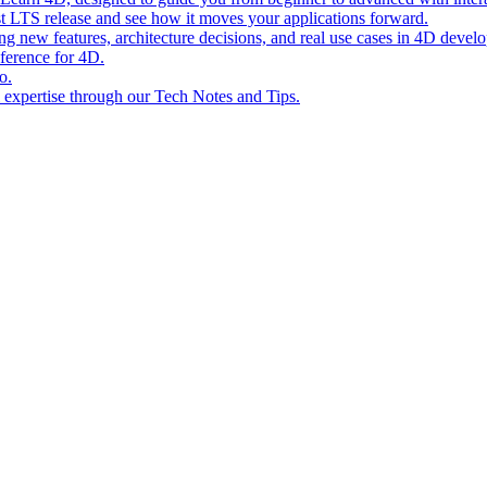
st LTS release and see how it moves your applications forward.
ing new features, architecture decisions, and real use cases in 4D devel
eference for 4D.
o.
l expertise through our Tech Notes and Tips.