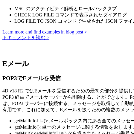
MSC のアクティビティ解析とロールバックタブ
CHECK LOG FILE
コマンドで表示されたダイアログ
LOG FILE TO JSON
コマンドで生成されたJSON ファイ
Learn more and find examples in blog post >
ドキュメントを読む >
Eメール
POP3でEメールを受信
4D v18 R2 ではEメールを受信するための最初の部分を提
POP3 経由でメールサーバーから削除することができます。Post
は、POP3 サーバーに接続する、メッセージを取得して自
有用です。これに加えて、Eメールを扱うための複数のメソッ
getMailInfoList()
: メールボックス内にある全てのメッセ
getMailInfo()
: 単一のメッセージに関する情報を返します
getMail()
:
getMailInfoList()
から返されたメッセージ番号