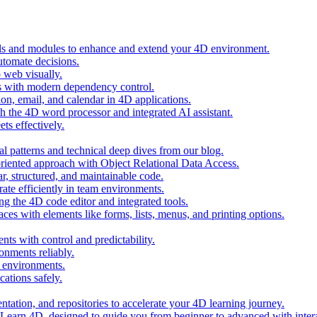
ols and modules to enhance and extend your 4D environment.
automate decisions.
 web visually.
 with modern dependency control.
ion, email, and calendar in 4D applications.
 the 4D word processor and integrated AI assistant.
ts effectively.
al patterns and technical deep dives from our blog.
oriented approach with Object Relational Data Access.
r, structured, and maintainable code.
rate efficiently in team environments.
g the 4D code editor and integrated tools.
ces with elements like forms, lists, menus, and printing options.
ts with control and predictability.
nments reliably.
D environments.
ations safely.
entation, and repositories to accelerate your 4D learning journey.
n Learn 4D, designed to guide you from beginner to advanced with intera