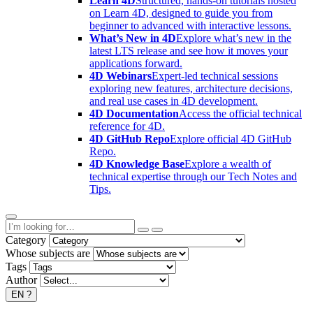
Learn 4D
Structured, hands-on tutorials hosted
on Learn 4D, designed to guide you from
beginner to advanced with interactive lessons.
What’s New in 4D
Explore what’s new in the
latest LTS release and see how it moves your
applications forward.
4D Webinars
Expert-led technical sessions
exploring new features, architecture decisions,
and real use cases in 4D development.
4D Documentation
Access the official technical
reference for 4D.
4D GitHub Repo
Explore official 4D GitHub
Repo.
4D Knowledge Base
Explore a wealth of
technical expertise through our Tech Notes and
Tips.
Category
Whose subjects are
Tags
Author
EN
?