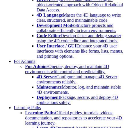
object-oriented approach with Object Relational
Data Access.
4D Language
Master the 4D language to write
clear, structured, and maintainable code.
Development Mode
Structure projects and
collaborate efficiently in team environments.
Code Editor
Develop faster and debug smarter
using the 4D code editor and integrated tools.
User Interface / GUI
Enhance your 4D user
interfaces with elements like forms, lists, menus,
and printing options.
For Admins
For Admins
Operate, deploy, and maintain 4D
environments with control and predictability.
4D Server
Configure and manage 4D Server
environments reliably.
Maintenance
Monitor, log, and maintain stable
4D environments.
Deployment
Package, secure, and deploy 4D
applications safely.
Learning Paths
Learning Paths
Official guides, tutorials, videos,
documentation, and repositories to accelerate your 4D
learning journey.