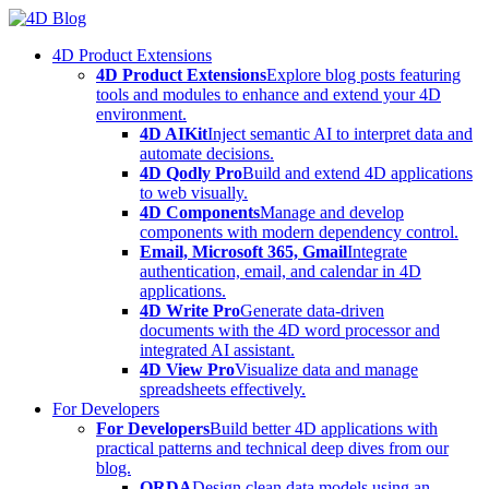
Skip
to
4D Product Extensions
content
4D Product Extensions
Explore blog posts featuring
tools and modules to enhance and extend your 4D
environment.
4D AIKit
Inject semantic AI to interpret data and
automate decisions.
4D Qodly Pro
Build and extend 4D applications
to web visually.
4D Components
Manage and develop
components with modern dependency control.
Email, Microsoft 365, Gmail
Integrate
authentication, email, and calendar in 4D
applications.
4D Write Pro
Generate data-driven
documents with the 4D word processor and
integrated AI assistant.
4D View Pro
Visualize data and manage
spreadsheets effectively.
For Developers
For Developers
Build better 4D applications with
practical patterns and technical deep dives from our
blog.
ORDA
Design clean data models using an