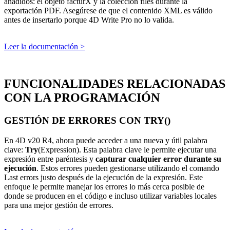
añadidos: el objeto
facturX
y la colección
files
durante la
exportación PDF. Asegúrese de que el contenido XML es válido
antes de insertarlo porque 4D Write Pro no lo valida.
Leer la documentación >
FUNCIONALIDADES RELACIONADAS
CON LA PROGRAMACIÓN
GESTIÓN DE ERRORES CON TRY()
En 4D v20 R4, ahora puede acceder a una nueva y útil palabra
clave:
Try
(Expression). Esta palabra clave le permite ejecutar una
expresión entre paréntesis y
capturar cualquier error durante su
ejecución
. Estos errores pueden gestionarse utilizando el comando
Last errors
justo después de la ejecución de la expresión. Este
enfoque le permite manejar los errores lo más cerca posible de
donde se producen en el código e incluso utilizar variables locales
para una mejor gestión de errores.