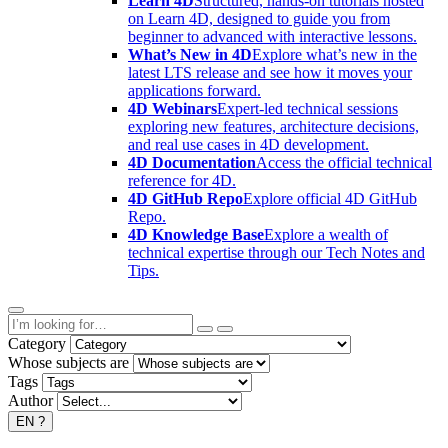
Learn 4D
Structured, hands-on tutorials hosted
on Learn 4D, designed to guide you from
beginner to advanced with interactive lessons.
What’s New in 4D
Explore what’s new in the
latest LTS release and see how it moves your
applications forward.
4D Webinars
Expert-led technical sessions
exploring new features, architecture decisions,
and real use cases in 4D development.
4D Documentation
Access the official technical
reference for 4D.
4D GitHub Repo
Explore official 4D GitHub
Repo.
4D Knowledge Base
Explore a wealth of
technical expertise through our Tech Notes and
Tips.
Category
Whose subjects are
Tags
Author
EN
?