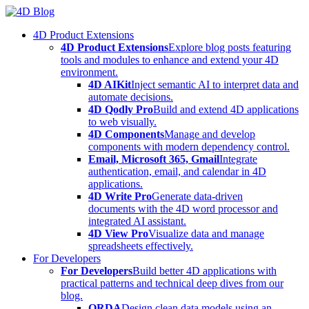
Skip
to
4D Product Extensions
content
4D Product Extensions
Explore blog posts featuring
tools and modules to enhance and extend your 4D
environment.
4D AIKit
Inject semantic AI to interpret data and
automate decisions.
4D Qodly Pro
Build and extend 4D applications
to web visually.
4D Components
Manage and develop
components with modern dependency control.
Email, Microsoft 365, Gmail
Integrate
authentication, email, and calendar in 4D
applications.
4D Write Pro
Generate data-driven
documents with the 4D word processor and
integrated AI assistant.
4D View Pro
Visualize data and manage
spreadsheets effectively.
For Developers
For Developers
Build better 4D applications with
practical patterns and technical deep dives from our
blog.
ORDA
Design clean data models using an