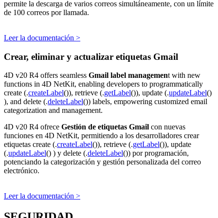
permite la descarga de varios correos simultáneamente, con un límite
de 100 correos por llamada.
Leer la documentación >
Crear, eliminar y actualizar etiquetas Gmail
4D v20 R4 offers seamless
Gmail label managemen
t with new
functions in 4D NetKit, enabling developers to programmatically
create (.
createLabel
()), retrieve (.
getLabel
()), update (.
updateLabel
()
), and delete (.
deleteLabel
()) labels, empowering customized email
categorization and management.
4D v20 R4 ofrece
Gestión de etiquetas Gmail
con nuevas
funciones en 4D NetKit, permitiendo a los desarrolladores crear
etiquetas create (.
createLabel
()), retrieve (.
getLabel
()), update
(.
updateLabel
() ) y delete (.
deleteLabel
()) por programación,
potenciando la categorización y gestión personalizada del correo
electrónico.
Leer la documentación >
SEGURIDAD