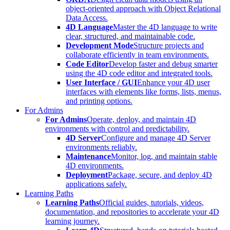
object-oriented approach with Object Relational
Data Access.
4D Language
Master the 4D language to write
clear, structured, and maintainable code.
Development Mode
Structure projects and
collaborate efficiently in team environments.
Code Editor
Develop faster and debug smarter
using the 4D code editor and integrated tools.
User Interface / GUI
Enhance your 4D user
interfaces with elements like forms, lists, menus,
and printing options.
For Admins
For Admins
Operate, deploy, and maintain 4D
environments with control and predictability.
4D Server
Configure and manage 4D Server
environments reliably.
Maintenance
Monitor, log, and maintain stable
4D environments.
Deployment
Package, secure, and deploy 4D
applications safely.
Learning Paths
Learning Paths
Official guides, tutorials, videos,
documentation, and repositories to accelerate your 4D
learning journey.