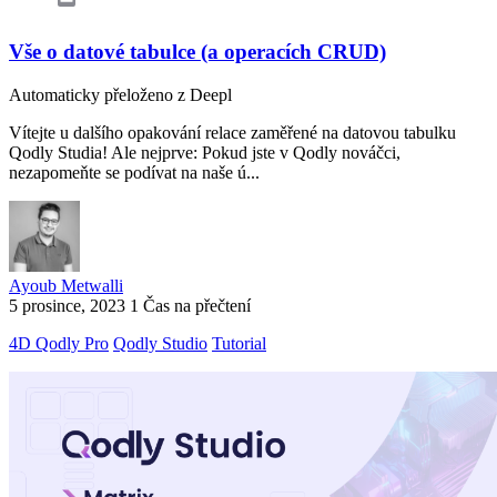
Vše o datové tabulce (a operacích CRUD)
Automaticky přeloženo z Deepl
Vítejte u dalšího opakování relace zaměřené na datovou tabulku
Qodly Studia! Ale nejprve: Pokud jste v Qodly nováčci,
nezapomeňte se podívat na naše ú...
Ayoub Metwalli
5 prosince, 2023
1 Čas na přečtení
4D Qodly Pro
Qodly Studio
Tutorial