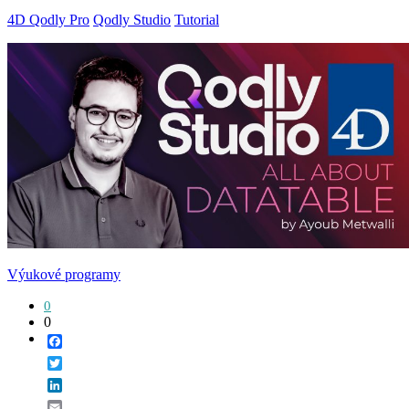
4D Qodly Pro
Qodly Studio
Tutorial
Výukové programy
0
0
Facebook
Twitter
LinkedIn
Email