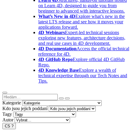
Learn 4D
Structured, hands-on tutorials hosted
on Learn 4D, designed to guide you from
beginner to advanced with interactive lessons.
What’s New in 4D
Explore what’s new in the
latest LTS release and see how it moves your
applications forward.
4D Webinars
Expert-led technical sessions
exploring new features, architecture decisions,
and real use cases in 4D development.
4D Documentation
Access the official technical
reference for 4D.
4D GitHub Repo
Explore official 4D GitHub
Repo.
4D Knowledge Base
Explore a wealth of
technical expertise through our Tech Notes and
Tips.
Kategorie
Kdo jsou jejich poddaní
Tagy
Autor
CS
?