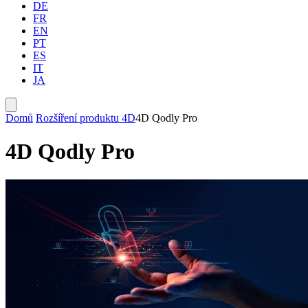
DE
FR
EN
PT
ES
IT
JA
Domů
Rozšíření produktu 4D
4D Qodly Pro
4D Qodly Pro