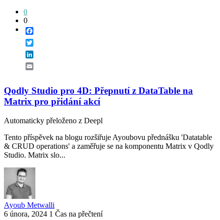
0
0
Facebook
Twitter
LinkedIn
Email
Qodly Studio pro 4D: Přepnutí z DataTable na
Matrix pro přidání akcí
Automaticky přeloženo z Deepl
Tento příspěvek na blogu rozšiřuje Ayoubovu přednášku 'Datatable
& CRUD operations' a zaměřuje se na komponentu Matrix v Qodly
Studio. Matrix slo...
Ayoub Metwalli
6 února, 2024
1 Čas na přečtení