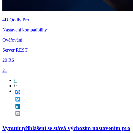
4D Qodly Pro
Nastavení kompatibility
Ověřování
Server REST
20 R6
21
0
0
Facebook
Twitter
LinkedIn
Email
Vynutit přihlášení se stává výchozím nastavením pro