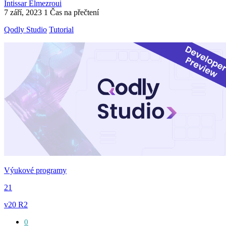
Intissar Elmezroui
7 září, 2023
1 Čas na přečtení
Qodly Studio
Tutorial
Výukové programy
21
v20 R2
0