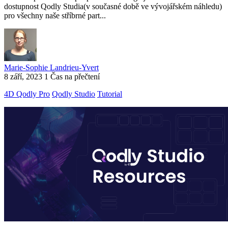
dostupnost Qodly Studia(v současné době ve vývojářském náhledu)
pro všechny naše stříbrné part...
Marie-Sophie Landrieu-Yvert
8 září, 2023
1 Čas na přečtení
4D Qodly Pro
Qodly Studio
Tutorial