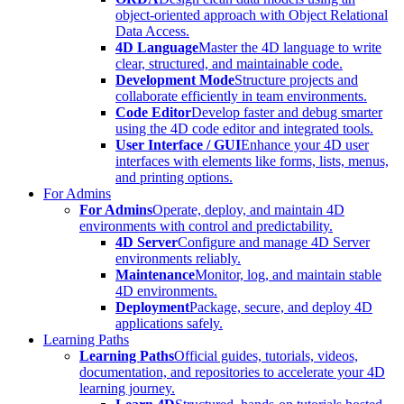
object-oriented approach with Object Relational
Data Access.
4D Language
Master the 4D language to write
clear, structured, and maintainable code.
Development Mode
Structure projects and
collaborate efficiently in team environments.
Code Editor
Develop faster and debug smarter
using the 4D code editor and integrated tools.
User Interface / GUI
Enhance your 4D user
interfaces with elements like forms, lists, menus,
and printing options.
For Admins
For Admins
Operate, deploy, and maintain 4D
environments with control and predictability.
4D Server
Configure and manage 4D Server
environments reliably.
Maintenance
Monitor, log, and maintain stable
4D environments.
Deployment
Package, secure, and deploy 4D
applications safely.
Learning Paths
Learning Paths
Official guides, tutorials, videos,
documentation, and repositories to accelerate your 4D
learning journey.