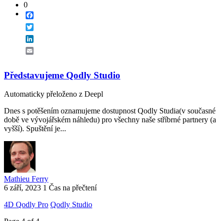
0
Facebook
Twitter
LinkedIn
Email
Představujeme Qodly Studio
Automaticky přeloženo z Deepl
Dnes s potěšením oznamujeme dostupnost Qodly Studia(v současné
době ve vývojářském náhledu) pro všechny naše stříbrné partnery (a
vyšší). Spuštění je...
Mathieu Ferry
6 září, 2023
1 Čas na přečtení
4D Qodly Pro
Qodly Studio