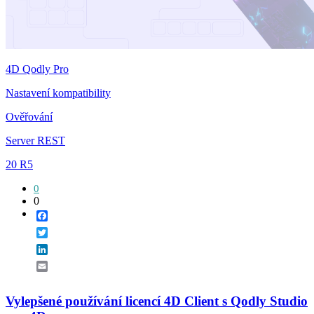
4D Qodly Pro
Nastavení kompatibility
Ověřování
Server REST
20 R5
0
0
Facebook
Twitter
LinkedIn
Email
Vylepšené používání licencí 4D Client s Qodly Studio