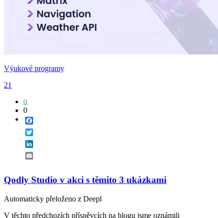
Výukové programy
21
0
0
Facebook
Twitter
LinkedIn
Email
Qodly Studio v akci s těmito 3 ukázkami
Automaticky přeloženo z Deepl
V těchto předchozích příspěvcích na blogu jsme oznámili