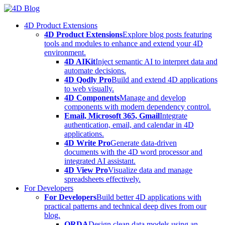
Skip
to
4D Product Extensions
content
4D Product Extensions
Explore blog posts featuring
tools and modules to enhance and extend your 4D
environment.
4D AIKit
Inject semantic AI to interpret data and
automate decisions.
4D Qodly Pro
Build and extend 4D applications
to web visually.
4D Components
Manage and develop
components with modern dependency control.
Email, Microsoft 365, Gmail
Integrate
authentication, email, and calendar in 4D
applications.
4D Write Pro
Generate data-driven
documents with the 4D word processor and
integrated AI assistant.
4D View Pro
Visualize data and manage
spreadsheets effectively.
For Developers
For Developers
Build better 4D applications with
practical patterns and technical deep dives from our
blog.
ORDA
Design clean data models using an