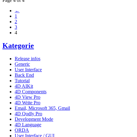
Page 4 of 4
←
1
2
3
4
Kategorie
Release infos
Generic
User Interface
Back End
Tutorial
4D AIKit
4D Components
4D View Pro
4D Write Pro
Email, Microsoft 365, Gmail
4D Qodly Pro
Development Mode
4D Language
ORDA
User Interface / GUI