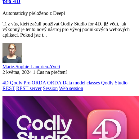
pro 4D
Automaticky přeloženo z Deepl
Ti z vás, kteří začali používat Qodly Studio for 4D, již vědí, jak
výkonný je tento nový nástroj pro vývoj podnikových webových
aplikací. Pokud jste t...
Marie-Sophie Landrieu-Yvert
2 května, 2024
1 Čas na přečtení
4D Qodly Pro
ORDA
ORDA Data model classes
Qodly Studio
REST
REST server
Session
Web session