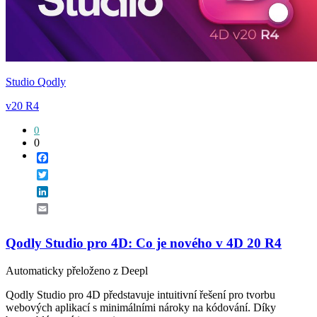
Studio Qodly
v20 R4
0
0
Facebook
Twitter
LinkedIn
Email
Qodly Studio pro 4D: Co je nového v 4D 20 R4
Automaticky přeloženo z Deepl
Qodly Studio pro 4D představuje intuitivní řešení pro tvorbu
webových aplikací s minimálními nároky na kódování. Díky